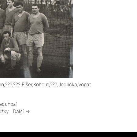
n,???,???,Fišer,Kohout,???,Jedlička,Vopat
edchozí
ožky
Další →