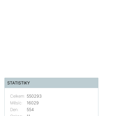
STATISTIKY
Celkem:
550293
Měsíc:
16029
Den:
554