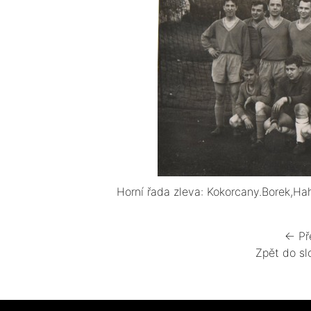
Horní řada zleva: Kokorcany.Borek,Hah
← Př
Zpět do sl