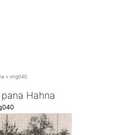
na
»
img040
d pana Hahna
g040