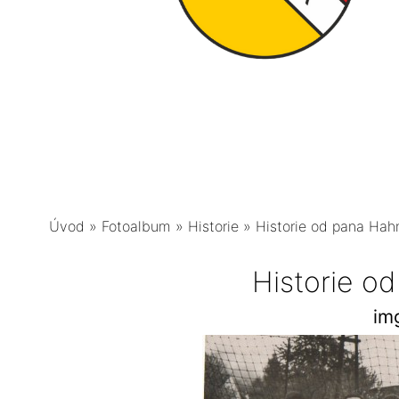
Úvod
»
Fotoalbum
»
Historie
»
Historie od pana Hah
Historie o
im