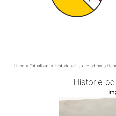
Úvod
»
Fotoalbum
»
Historie
»
Historie od pana Hah
Historie o
im