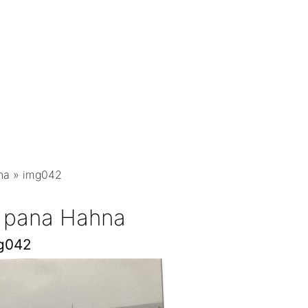
na
»
img042
d pana Hahna
g042