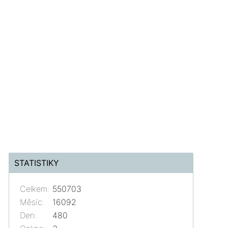
STATISTIKY
Celkem:
550703
Měsíc:
16092
Den:
480