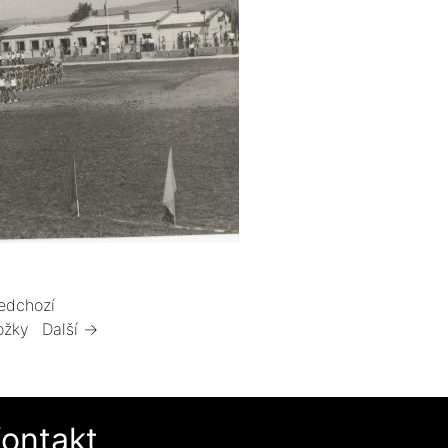
edchozí
ožky
Další →
ontakt