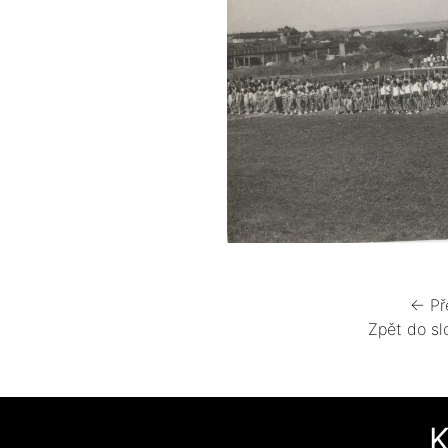
← Př
Zpět do sl
K