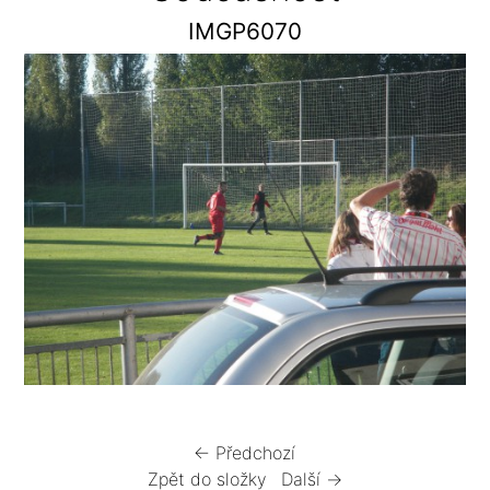
IMGP6070
← Předchozí
Zpět do složky
Další →