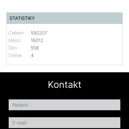
STATISTIKY
Celkem:
550207
Měsíc:
16012
Den:
558
Online:
4
Kontakt