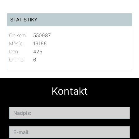
STATISTIKY
Celkem:
550987
Měsíc:
16166
Den:
425
Online:
6
Kontakt